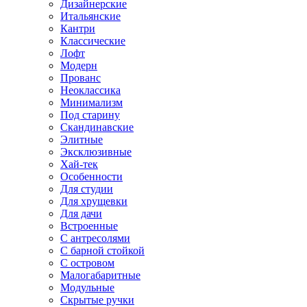
Дизайнерские
Итальянские
Кантри
Классические
Лофт
Модерн
Прованс
Неоклассика
Минимализм
Под старину
Скандинавские
Элитные
Эксклюзивные
Хай-тек
Особенности
Для студии
Для хрущевки
Для дачи
Встроенные
С антресолями
С барной стойкой
С островом
Малогабаритные
Модульные
Скрытые ручки