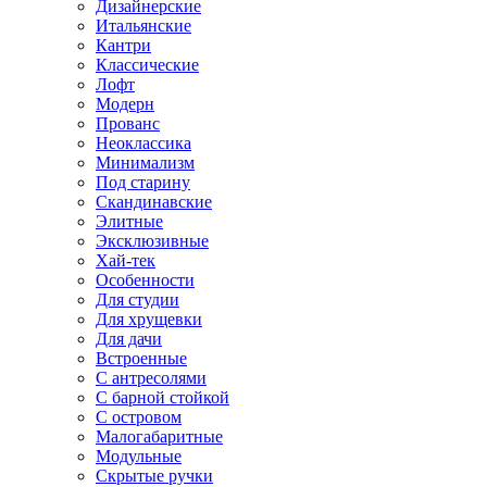
Дизайнерские
Итальянские
Кантри
Классические
Лофт
Модерн
Прованс
Неоклассика
Минимализм
Под старину
Скандинавские
Элитные
Эксклюзивные
Хай-тек
Особенности
Для студии
Для хрущевки
Для дачи
Встроенные
С антресолями
С барной стойкой
С островом
Малогабаритные
Модульные
Скрытые ручки