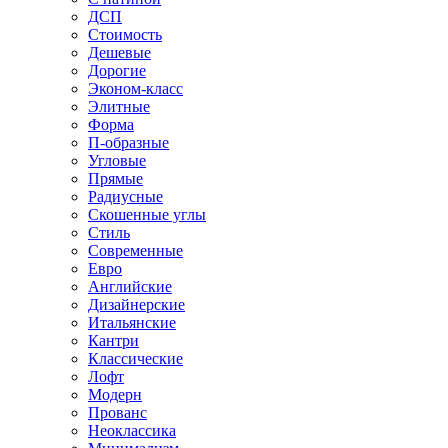
ДСП
Стоимость
Дешевые
Дорогие
Эконом-класс
Элитные
Форма
П-образные
Угловые
Прямые
Радиусные
Скошенные углы
Стиль
Современные
Евро
Английские
Дизайнерские
Итальянские
Кантри
Классические
Лофт
Модерн
Прованс
Неоклассика