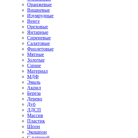
Оранжевые
Вишневые
Изумрудные
Венге
Ореховые
Янтарные
Сиреневые
Салатовые
Фиолетовые
Мятные
Золотые
Синие
Материал
МДФ
Эмаль
Акрил
Береза
Дерево
Дуб
ЛДСП
Массив
Пластик
Шпон
Экошпон
С патиной