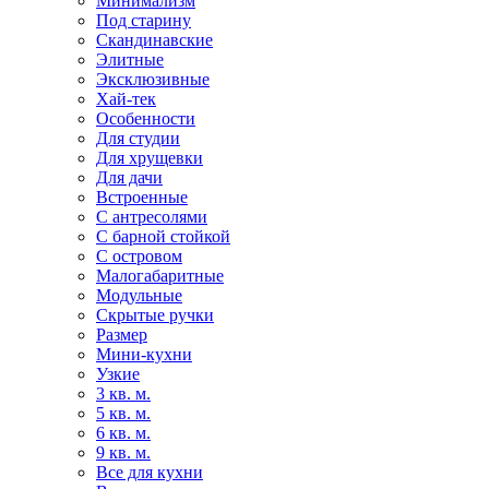
Минимализм
Под старину
Скандинавские
Элитные
Эксклюзивные
Хай-тек
Особенности
Для студии
Для хрущевки
Для дачи
Встроенные
С антресолями
С барной стойкой
С островом
Малогабаритные
Модульные
Скрытые ручки
Размер
Мини-кухни
Узкие
3 кв. м.
5 кв. м.
6 кв. м.
9 кв. м.
Все для кухни