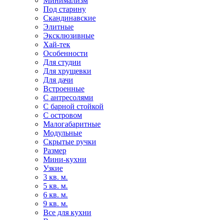
Минимализм
Под старину
Скандинавские
Элитные
Эксклюзивные
Хай-тек
Особенности
Для студии
Для хрущевки
Для дачи
Встроенные
С антресолями
С барной стойкой
С островом
Малогабаритные
Модульные
Скрытые ручки
Размер
Мини-кухни
Узкие
3 кв. м.
5 кв. м.
6 кв. м.
9 кв. м.
Все для кухни