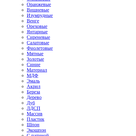
Оранжевые
Вишневые
Изумрудные
Венге
Ореховые
Янтарные
Сиреневые
Салатовые
Фиолетовые
Мятные
Золотые
Синие
Материал
МДФ
Эмаль
Акрил
Береза
Дерево
Дуб
ЛДСП
Массив
Пластик
Шпон
Экошпон
С патиной