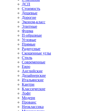
ДСП
Стоимость
Дешевые
Дорогие
Эконом-класс
Элитные
Форма
П-образные
Угловые
Прямые
Радиусные
Скошенные углы
Стиль
Современные
Евро
Английские
Дизайнерские
Итальянские
Кантри
Классические
Лофт
Модерн
Прованс
Неоклассика