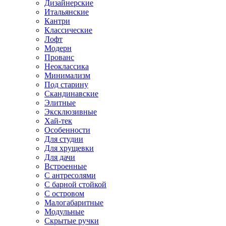
Дизайнерские
Итальянские
Кантри
Классические
Лофт
Модерн
Прованс
Неоклассика
Минимализм
Под старину
Скандинавские
Элитные
Эксклюзивные
Хай-тек
Особенности
Для студии
Для хрущевки
Для дачи
Встроенные
С антресолями
С барной стойкой
С островом
Малогабаритные
Модульные
Скрытые ручки