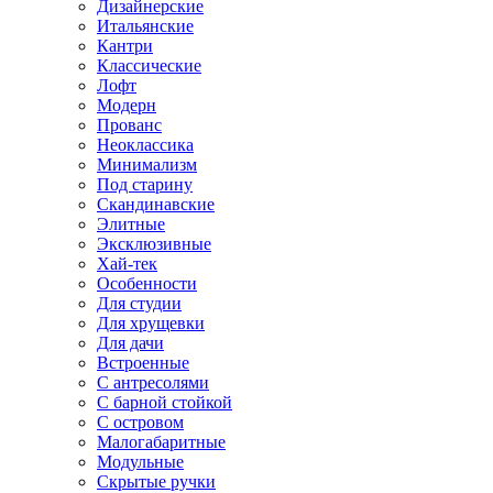
Дизайнерские
Итальянские
Кантри
Классические
Лофт
Модерн
Прованс
Неоклассика
Минимализм
Под старину
Скандинавские
Элитные
Эксклюзивные
Хай-тек
Особенности
Для студии
Для хрущевки
Для дачи
Встроенные
С антресолями
С барной стойкой
С островом
Малогабаритные
Модульные
Скрытые ручки