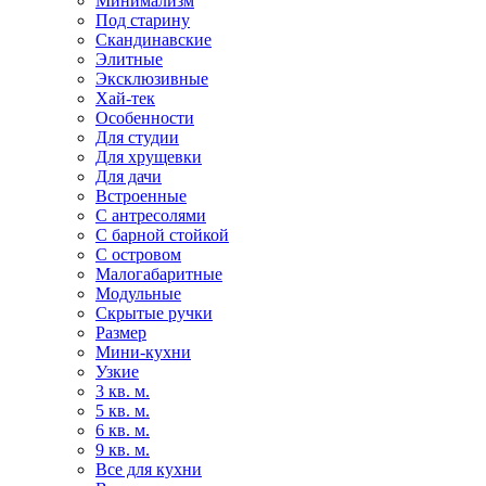
Минимализм
Под старину
Скандинавские
Элитные
Эксклюзивные
Хай-тек
Особенности
Для студии
Для хрущевки
Для дачи
Встроенные
С антресолями
С барной стойкой
С островом
Малогабаритные
Модульные
Скрытые ручки
Размер
Мини-кухни
Узкие
3 кв. м.
5 кв. м.
6 кв. м.
9 кв. м.
Все для кухни