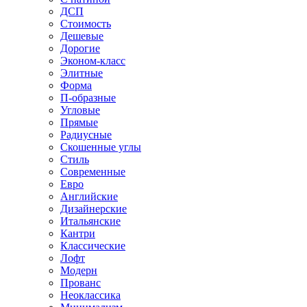
ДСП
Стоимость
Дешевые
Дорогие
Эконом-класс
Элитные
Форма
П-образные
Угловые
Прямые
Радиусные
Скошенные углы
Стиль
Современные
Евро
Английские
Дизайнерские
Итальянские
Кантри
Классические
Лофт
Модерн
Прованс
Неоклассика