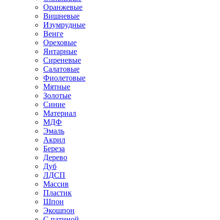
Оранжевые
Вишневые
Изумрудные
Венге
Ореховые
Янтарные
Сиреневые
Салатовые
Фиолетовые
Мятные
Золотые
Синие
Материал
МДФ
Эмаль
Акрил
Береза
Дерево
Дуб
ЛДСП
Массив
Пластик
Шпон
Экошпон
С патиной