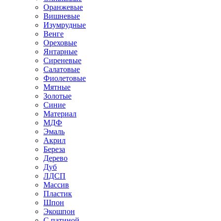
Оранжевые
Вишневые
Изумрудные
Венге
Ореховые
Янтарные
Сиреневые
Салатовые
Фиолетовые
Мятные
Золотые
Синие
Материал
МДФ
Эмаль
Акрил
Береза
Дерево
Дуб
ЛДСП
Массив
Пластик
Шпон
Экошпон
С патиной