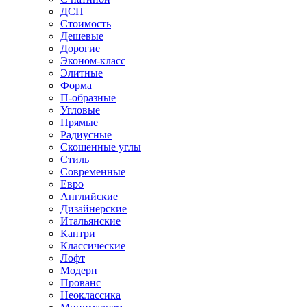
ДСП
Стоимость
Дешевые
Дорогие
Эконом-класс
Элитные
Форма
П-образные
Угловые
Прямые
Радиусные
Скошенные углы
Стиль
Современные
Евро
Английские
Дизайнерские
Итальянские
Кантри
Классические
Лофт
Модерн
Прованс
Неоклассика