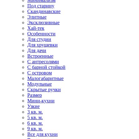
Минимализм
Под старину
Скандинавские
Элитные
Эксклюзивные
Хай-тек
Особенности
Для студии
Для хрущевки
Для дачи
Встроенные
С антресолями
С барной стойкой
С островом
Малогабаритные
Модульные
Скрытые ручки
Размер
Мини-кухни
Узкие
3 кв. м.
5 кв. м.
6 кв. м.
9 кв. м.
Все для кухни