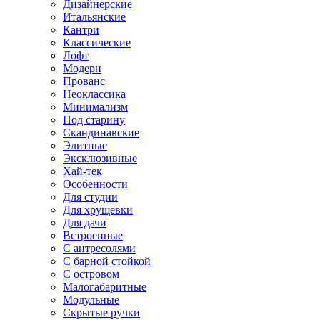
Дизайнерские
Итальянские
Кантри
Классические
Лофт
Модерн
Прованс
Неоклассика
Минимализм
Под старину
Скандинавские
Элитные
Эксклюзивные
Хай-тек
Особенности
Для студии
Для хрущевки
Для дачи
Встроенные
С антресолями
С барной стойкой
С островом
Малогабаритные
Модульные
Скрытые ручки