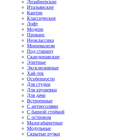
Дизайнерские
Итальянские
Кантри
Классические
Лофт
Модерн
Прованс
Неоклассика
Минимализм
Под старину
Скандинавские
Элитные
Эксклюзивные
Хай-тек
Особенности
Для студии
Для хрущевки
Для дачи
Встроенные
С антресолями
С барной стойкой
С островом
Малогабаритные
Модульные
Скрытые ручки