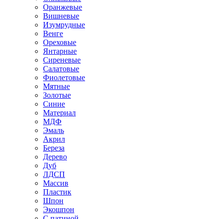
Оранжевые
Вишневые
Изумрудные
Венге
Ореховые
Янтарные
Сиреневые
Салатовые
Фиолетовые
Мятные
Золотые
Синие
Материал
МДФ
Эмаль
Акрил
Береза
Дерево
Дуб
ЛДСП
Массив
Пластик
Шпон
Экошпон
С патиной