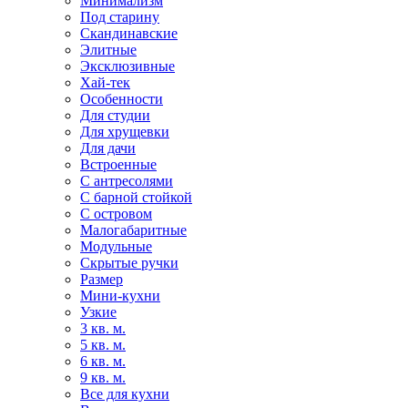
Минимализм
Под старину
Скандинавские
Элитные
Эксклюзивные
Хай-тек
Особенности
Для студии
Для хрущевки
Для дачи
Встроенные
С антресолями
С барной стойкой
С островом
Малогабаритные
Модульные
Скрытые ручки
Размер
Мини-кухни
Узкие
3 кв. м.
5 кв. м.
6 кв. м.
9 кв. м.
Все для кухни