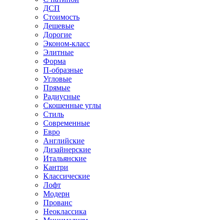
ДСП
Стоимость
Дешевые
Дорогие
Эконом-класс
Элитные
Форма
П-образные
Угловые
Прямые
Радиусные
Скошенные углы
Стиль
Современные
Евро
Английские
Дизайнерские
Итальянские
Кантри
Классические
Лофт
Модерн
Прованс
Неоклассика