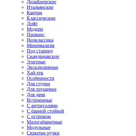
Дизайнерские
Итальянские
Кантри
Классические
Лофт
Модерн
Прованс
Неоклассика
Минимализм
Под старину
Скандинавские
Элитные
Эксклюзивные
Хай-тек
Особенности
Для студии
Для хрущевки
Для дачи
Встроенные
С антресолями
С барной стойкой
С островом
Малогабаритные
Модульные
Скрытые ручки