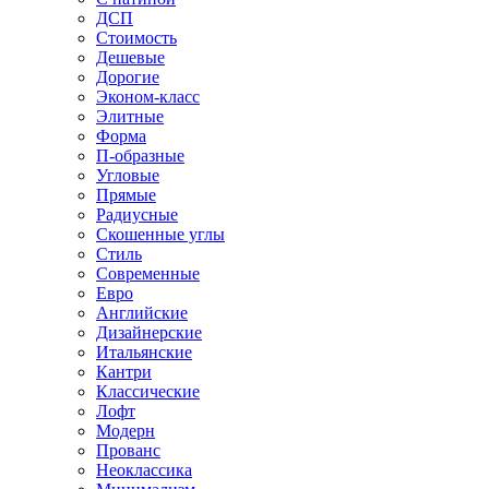
ДСП
Стоимость
Дешевые
Дорогие
Эконом-класс
Элитные
Форма
П-образные
Угловые
Прямые
Радиусные
Скошенные углы
Стиль
Современные
Евро
Английские
Дизайнерские
Итальянские
Кантри
Классические
Лофт
Модерн
Прованс
Неоклассика