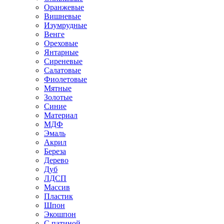
Оранжевые
Вишневые
Изумрудные
Венге
Ореховые
Янтарные
Сиреневые
Салатовые
Фиолетовые
Мятные
Золотые
Синие
Материал
МДФ
Эмаль
Акрил
Береза
Дерево
Дуб
ЛДСП
Массив
Пластик
Шпон
Экошпон
С патиной