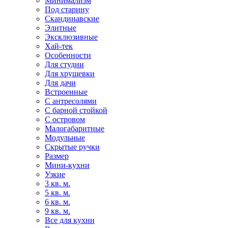
Минимализм
Под старину
Скандинавские
Элитные
Эксклюзивные
Хай-тек
Особенности
Для студии
Для хрущевки
Для дачи
Встроенные
С антресолями
С барной стойкой
С островом
Малогабаритные
Модульные
Скрытые ручки
Размер
Мини-кухни
Узкие
3 кв. м.
5 кв. м.
6 кв. м.
9 кв. м.
Все для кухни