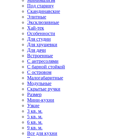
Минимализм
Под старину
Скандинавские
Элитные
Эксклюзивные
Хай-тек
Особенности
Для студии
Для хрущевки
Для дачи
Встроенные
С антресолями
С барной стойкой
С островом
Малогабаритные
Модульные
Скрытые ручки
Размер
Мини-кухни
Узкие
3 кв. м.
5 кв. м.
6 кв. м.
9 кв. м.
Все для кухни