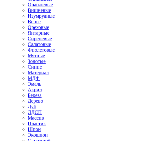
Оранжевые
Вишневые
Изумрудные
Венге
Ореховые
Янтарные
Сиреневые
Салатовые
Фиолетовые
Мятные
Золотые
Синие
Материал
МДФ
Эмаль
Акрил
Береза
Дерево
Дуб
ЛДСП
Массив
Пластик
Шпон
Экошпон
С патиной