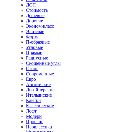
ДСП
Стоимость
Дешевые
Дорогие
Эконом-класс
Элитные
Форма
П-образные
Угловые
Прямые
Радиусные
Скошенные углы
Стиль
Современные
Евро
Английские
Дизайнерские
Итальянские
Кантри
Классические
Лофт
Модерн
Прованс
Неоклассика