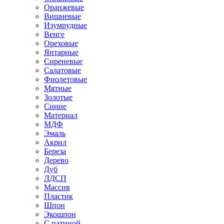
Оранжевые
Вишневые
Изумрудные
Венге
Ореховые
Янтарные
Сиреневые
Салатовые
Фиолетовые
Мятные
Золотые
Синие
Материал
МДФ
Эмаль
Акрил
Береза
Дерево
Дуб
ЛДСП
Массив
Пластик
Шпон
Экошпон
С патиной