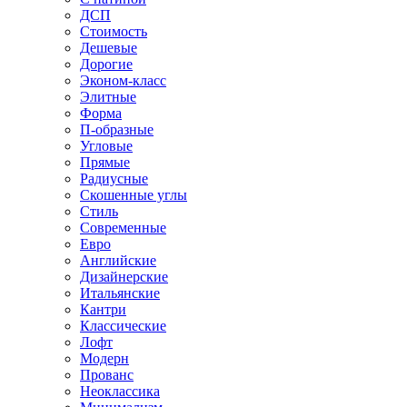
ДСП
Стоимость
Дешевые
Дорогие
Эконом-класс
Элитные
Форма
П-образные
Угловые
Прямые
Радиусные
Скошенные углы
Стиль
Современные
Евро
Английские
Дизайнерские
Итальянские
Кантри
Классические
Лофт
Модерн
Прованс
Неоклассика