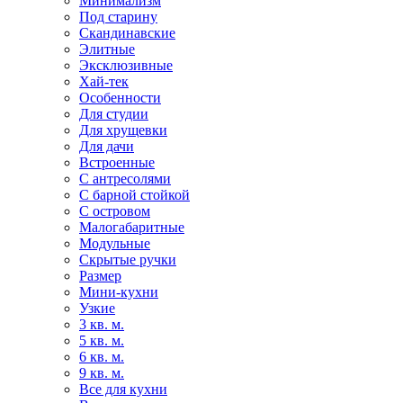
Минимализм
Под старину
Скандинавские
Элитные
Эксклюзивные
Хай-тек
Особенности
Для студии
Для хрущевки
Для дачи
Встроенные
С антресолями
С барной стойкой
С островом
Малогабаритные
Модульные
Скрытые ручки
Размер
Мини-кухни
Узкие
3 кв. м.
5 кв. м.
6 кв. м.
9 кв. м.
Все для кухни