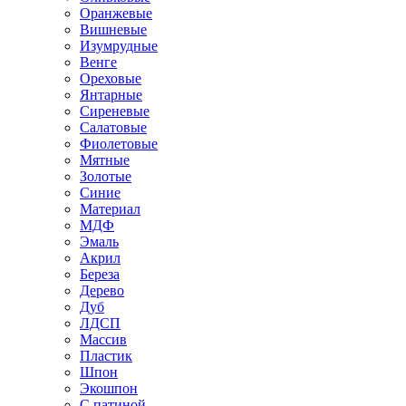
Оранжевые
Вишневые
Изумрудные
Венге
Ореховые
Янтарные
Сиреневые
Салатовые
Фиолетовые
Мятные
Золотые
Синие
Материал
МДФ
Эмаль
Акрил
Береза
Дерево
Дуб
ЛДСП
Массив
Пластик
Шпон
Экошпон
С патиной