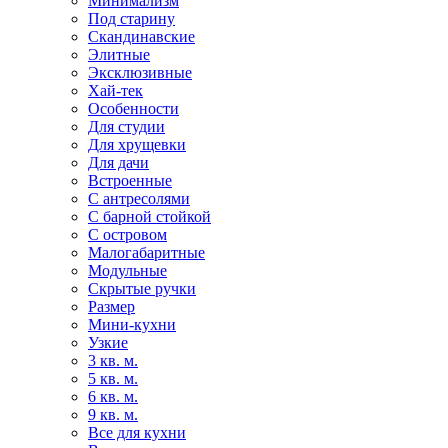
Минимализм
Под старину
Скандинавские
Элитные
Эксклюзивные
Хай-тек
Особенности
Для студии
Для хрущевки
Для дачи
Встроенные
С антресолями
С барной стойкой
С островом
Малогабаритные
Модульные
Скрытые ручки
Размер
Мини-кухни
Узкие
3 кв. м.
5 кв. м.
6 кв. м.
9 кв. м.
Все для кухни