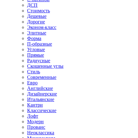
ДСП
Стоимость
Дешевые
Дорогие
Эконом-класс
Элитные
Форма
П-образные
Угловые
Прямые
Радиусные
Скошенные углы
Стиль
Современные
Евро
Английские
Дизайнерские
Итальянские
Кантри
Классические
Лофт
Модерн
Прованс
Неоклассика