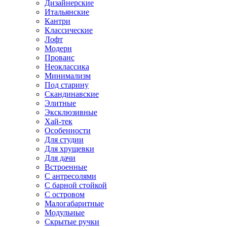
Дизайнерские
Итальянские
Кантри
Классические
Лофт
Модерн
Прованс
Неоклассика
Минимализм
Под старину
Скандинавские
Элитные
Эксклюзивные
Хай-тек
Особенности
Для студии
Для хрущевки
Для дачи
Встроенные
С антресолями
С барной стойкой
С островом
Малогабаритные
Модульные
Скрытые ручки