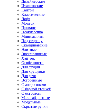
Дизайнерские
Итальянские
Кантри
Классические
Лофт
Модерн
Прованс
Неоклассика
Минимализм
Под старину
Скандинавские
Элитные
Эксклюзивные
Хай-тек
Особенности
Для студии
Для хрущевки
Для дачи
Встроенные
С антресолями
С барной стойкой
С островом
Малогабаритные
Модульные
Скрытые ручки