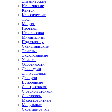
Дизайнерские
Итальянские
Кантри
Классические
Лофт
Модерн
Прованс
Неоклассика
Минимализм
Под старину
Скандинавские
Элитные
Эксклюзивные
Хай-тек
Особенности
Для студии
Для хрущевки
Для дачи
Встроенные
С антресолями
С барной стойкой
С островом
Малогабаритные
Модульные
Скрытые ручки