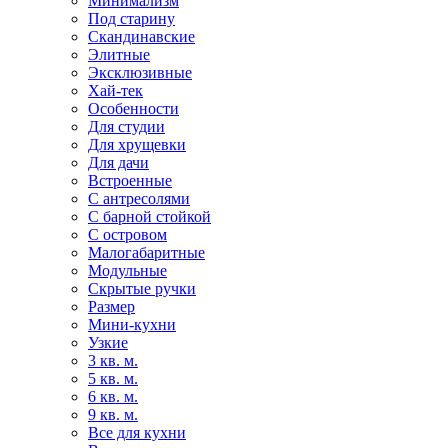
Минимализм
Под старину
Скандинавские
Элитные
Эксклюзивные
Хай-тек
Особенности
Для студии
Для хрущевки
Для дачи
Встроенные
С антресолями
С барной стойкой
С островом
Малогабаритные
Модульные
Скрытые ручки
Размер
Мини-кухни
Узкие
3 кв. м.
5 кв. м.
6 кв. м.
9 кв. м.
Все для кухни