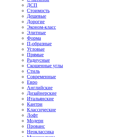
ДСП
Стоимость
Дешевые
Дорогие
Эконом-класс
Элитные
Форма
П-образные
Угловые
Прямые
Радиусные
Скошенные углы
Стиль
Современные
Евро
Английские
Дизайнерские
Итальянские
Кантри
Классические
Лофт
Модерн
Прованс
Неоклассика