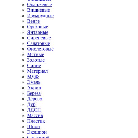
Оранжевые
Вишневые
Изумрудные
Венге
Ореховые
Янтарные
Сиреневые
Салатовые
Фиолетовые
Мятные
Золотые
Синие
Материал
МДФ
Эмаль
Акрил
Береза
Дерево
Дуб
ЛДСП
Массив
Пластик
Шпон
Экошпон
С патиной