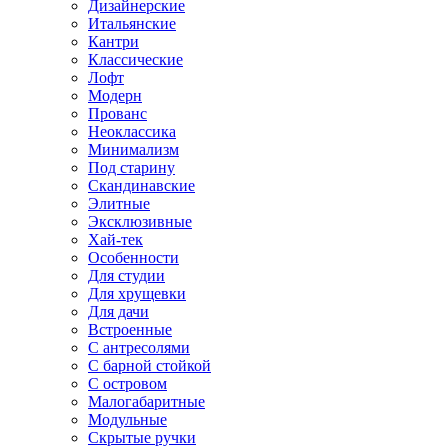
Дизайнерские
Итальянские
Кантри
Классические
Лофт
Модерн
Прованс
Неоклассика
Минимализм
Под старину
Скандинавские
Элитные
Эксклюзивные
Хай-тек
Особенности
Для студии
Для хрущевки
Для дачи
Встроенные
С антресолями
С барной стойкой
С островом
Малогабаритные
Модульные
Скрытые ручки