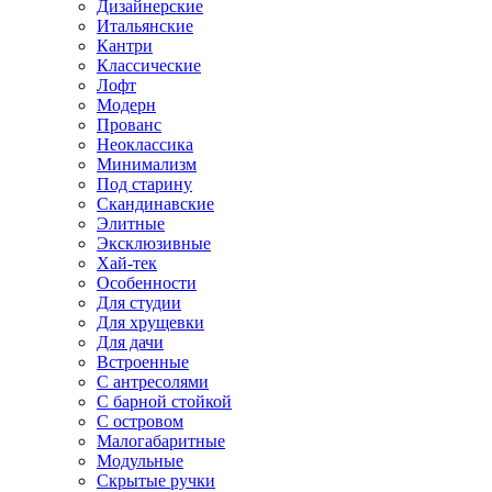
Дизайнерские
Итальянские
Кантри
Классические
Лофт
Модерн
Прованс
Неоклассика
Минимализм
Под старину
Скандинавские
Элитные
Эксклюзивные
Хай-тек
Особенности
Для студии
Для хрущевки
Для дачи
Встроенные
С антресолями
С барной стойкой
С островом
Малогабаритные
Модульные
Скрытые ручки