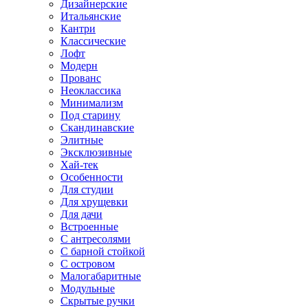
Дизайнерские
Итальянские
Кантри
Классические
Лофт
Модерн
Прованс
Неоклассика
Минимализм
Под старину
Скандинавские
Элитные
Эксклюзивные
Хай-тек
Особенности
Для студии
Для хрущевки
Для дачи
Встроенные
С антресолями
С барной стойкой
С островом
Малогабаритные
Модульные
Скрытые ручки