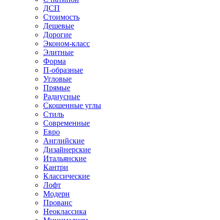
ДСП
Стоимость
Дешевые
Дорогие
Эконом-класс
Элитные
Форма
П-образные
Угловые
Прямые
Радиусные
Скошенные углы
Стиль
Современные
Евро
Английские
Дизайнерские
Итальянские
Кантри
Классические
Лофт
Модерн
Прованс
Неоклассика