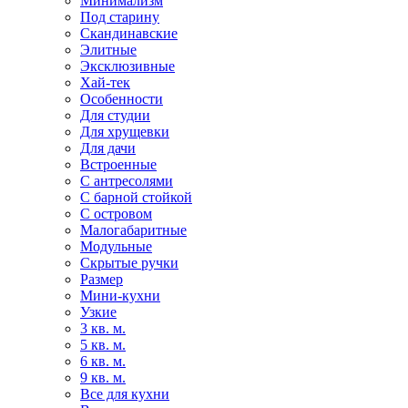
Минимализм
Под старину
Скандинавские
Элитные
Эксклюзивные
Хай-тек
Особенности
Для студии
Для хрущевки
Для дачи
Встроенные
С антресолями
С барной стойкой
С островом
Малогабаритные
Модульные
Скрытые ручки
Размер
Мини-кухни
Узкие
3 кв. м.
5 кв. м.
6 кв. м.
9 кв. м.
Все для кухни