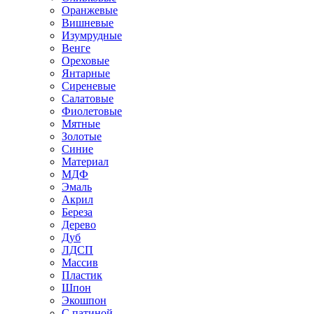
Оранжевые
Вишневые
Изумрудные
Венге
Ореховые
Янтарные
Сиреневые
Салатовые
Фиолетовые
Мятные
Золотые
Синие
Материал
МДФ
Эмаль
Акрил
Береза
Дерево
Дуб
ЛДСП
Массив
Пластик
Шпон
Экошпон
С патиной