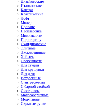
Дизайнерские
Итальянские
Кантри
Классические
Лофт
Модерн
Прованс
Неоклассика
Минимализм
Под старину
Скандинавские
Элитные
Эксклюзивные
Хай-тек
Особенности
Для студии
Для хрущевки
Для дачи
Встроенные
С антресолями
С барной стойкой
С островом
Малогабаритные
Модульные
Скрытые ручки