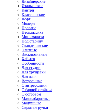
Дизайнерские
Итальянские
Кантри
Классические
Лофт
Модерн
Прованс
Неоклассика
Минимализм
Под старину
Скандинавские
Элитные
Эксклюзивные
Хай-тек
Особенности
Для студии
Для хрущевки
Для дачи
Встроенные
С антресолями
С барной стойкой
С островом
Малогабаритные
Модульные
Скрытые ручки