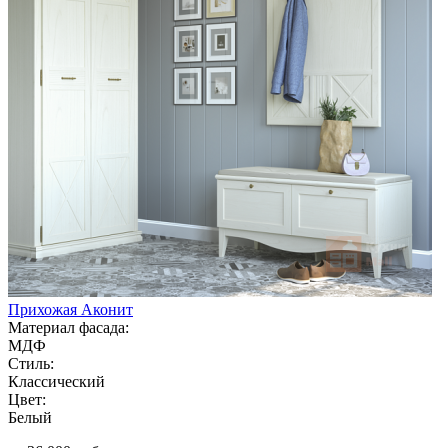
Прихожая Аконит
Материал фасада:
МДФ
Стиль:
Классический
Цвет:
Белый