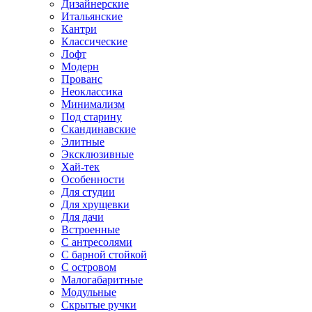
Дизайнерские
Итальянские
Кантри
Классические
Лофт
Модерн
Прованс
Неоклассика
Минимализм
Под старину
Скандинавские
Элитные
Эксклюзивные
Хай-тек
Особенности
Для студии
Для хрущевки
Для дачи
Встроенные
С антресолями
С барной стойкой
С островом
Малогабаритные
Модульные
Скрытые ручки