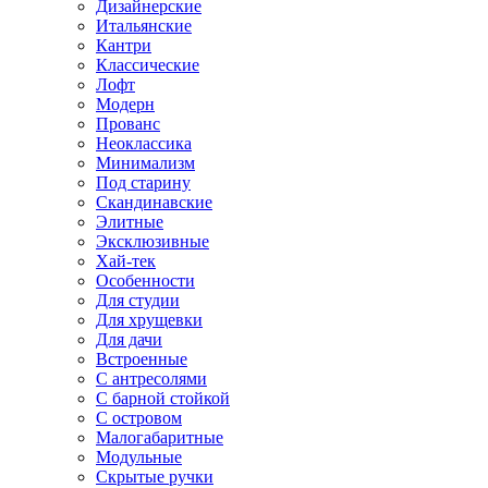
Дизайнерские
Итальянские
Кантри
Классические
Лофт
Модерн
Прованс
Неоклассика
Минимализм
Под старину
Скандинавские
Элитные
Эксклюзивные
Хай-тек
Особенности
Для студии
Для хрущевки
Для дачи
Встроенные
С антресолями
С барной стойкой
С островом
Малогабаритные
Модульные
Скрытые ручки