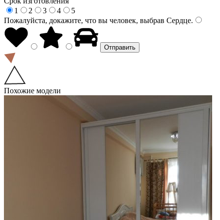
Срок изготовления
1
2
3
4
5
Пожалуйста, докажите, что вы человек, выбрав
Сердце
.
Похожие модели