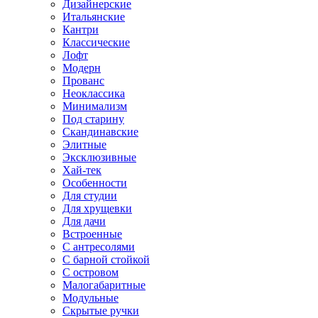
Дизайнерские
Итальянские
Кантри
Классические
Лофт
Модерн
Прованс
Неоклассика
Минимализм
Под старину
Скандинавские
Элитные
Эксклюзивные
Хай-тек
Особенности
Для студии
Для хрущевки
Для дачи
Встроенные
С антресолями
С барной стойкой
С островом
Малогабаритные
Модульные
Скрытые ручки