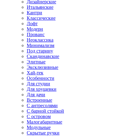
Дизайнерские
Итальянские
Кантри
Классические
Лофт
Модерн
Прованс
Неоклассика
Минимализм
Под старину
Скандинавские
Элитные
Эксклюзивные
Хай-тек
Особенности
Для студии
Для хрущевки
Для дачи
Встроенные
С антресолями
С барной стойкой
С островом
Малогабаритные
Модульные
Скрытые ручки