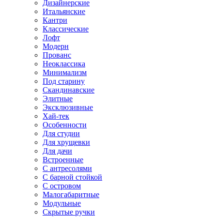
Дизайнерские
Итальянские
Кантри
Классические
Лофт
Модерн
Прованс
Неоклассика
Минимализм
Под старину
Скандинавские
Элитные
Эксклюзивные
Хай-тек
Особенности
Для студии
Для хрущевки
Для дачи
Встроенные
С антресолями
С барной стойкой
С островом
Малогабаритные
Модульные
Скрытые ручки