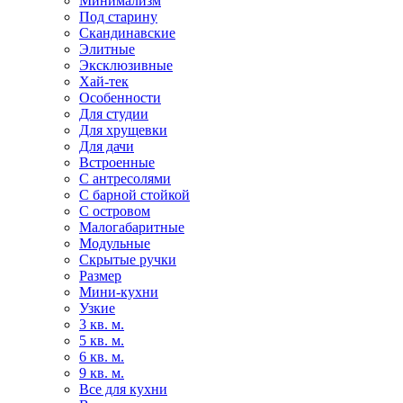
Минимализм
Под старину
Скандинавские
Элитные
Эксклюзивные
Хай-тек
Особенности
Для студии
Для хрущевки
Для дачи
Встроенные
С антресолями
С барной стойкой
С островом
Малогабаритные
Модульные
Скрытые ручки
Размер
Мини-кухни
Узкие
3 кв. м.
5 кв. м.
6 кв. м.
9 кв. м.
Все для кухни