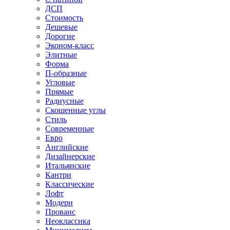
ДСП
Стоимость
Дешевые
Дорогие
Эконом-класс
Элитные
Форма
П-образные
Угловые
Прямые
Радиусные
Скошенные углы
Стиль
Современные
Евро
Английские
Дизайнерские
Итальянские
Кантри
Классические
Лофт
Модерн
Прованс
Неоклассика