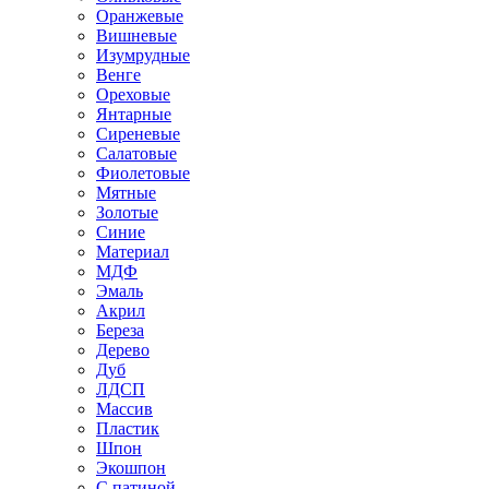
Оранжевые
Вишневые
Изумрудные
Венге
Ореховые
Янтарные
Сиреневые
Салатовые
Фиолетовые
Мятные
Золотые
Синие
Материал
МДФ
Эмаль
Акрил
Береза
Дерево
Дуб
ЛДСП
Массив
Пластик
Шпон
Экошпон
С патиной