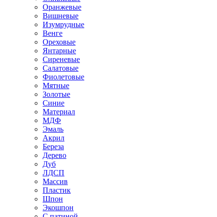
Оранжевые
Вишневые
Изумрудные
Венге
Ореховые
Янтарные
Сиреневые
Салатовые
Фиолетовые
Мятные
Золотые
Синие
Материал
МДФ
Эмаль
Акрил
Береза
Дерево
Дуб
ЛДСП
Массив
Пластик
Шпон
Экошпон
С патиной