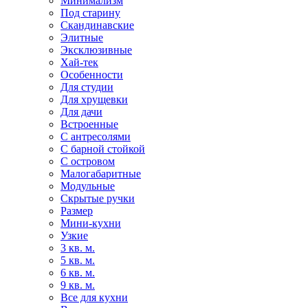
Минимализм
Под старину
Скандинавские
Элитные
Эксклюзивные
Хай-тек
Особенности
Для студии
Для хрущевки
Для дачи
Встроенные
С антресолями
С барной стойкой
С островом
Малогабаритные
Модульные
Скрытые ручки
Размер
Мини-кухни
Узкие
3 кв. м.
5 кв. м.
6 кв. м.
9 кв. м.
Все для кухни