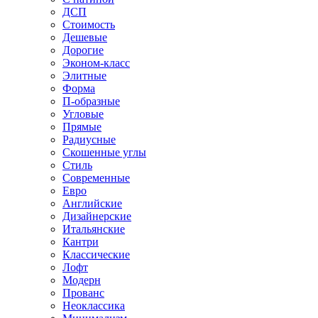
ДСП
Стоимость
Дешевые
Дорогие
Эконом-класс
Элитные
Форма
П-образные
Угловые
Прямые
Радиусные
Скошенные углы
Стиль
Современные
Евро
Английские
Дизайнерские
Итальянские
Кантри
Классические
Лофт
Модерн
Прованс
Неоклассика