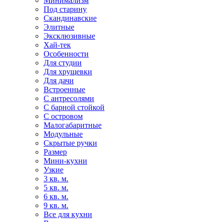
Минимализм
Под старину
Скандинавские
Элитные
Эксклюзивные
Хай-тек
Особенности
Для студии
Для хрущевки
Для дачи
Встроенные
С антресолями
С барной стойкой
С островом
Малогабаритные
Модульные
Скрытые ручки
Размер
Мини-кухни
Узкие
3 кв. м.
5 кв. м.
6 кв. м.
9 кв. м.
Все для кухни