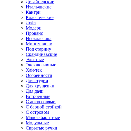
Дизайнерские
Итальянские
Кантри
Классические
Лофт
Модерн
Прованс
Неоклассика
Минимализм
Под старину
Скандинавские
Элитные
Эксклюзивные
Хай-тек
Особенности
Для студии
Для хрущевки
Для дачи
Встроенные
С антресолями
С барной стойкой
С островом
Малогабаритные
Модульные
Скрытые ручки