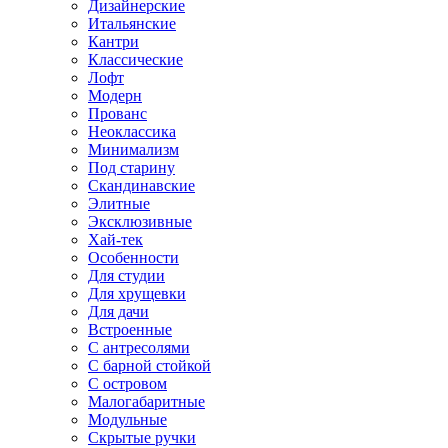
Дизайнерские
Итальянские
Кантри
Классические
Лофт
Модерн
Прованс
Неоклассика
Минимализм
Под старину
Скандинавские
Элитные
Эксклюзивные
Хай-тек
Особенности
Для студии
Для хрущевки
Для дачи
Встроенные
С антресолями
С барной стойкой
С островом
Малогабаритные
Модульные
Скрытые ручки