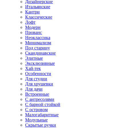
Дизайнерские
Итальянские
Кантри
Классические
Лофт
Модерн
Прованс
Неоклассика
Минимализм
Под старину
Скандинавские
Элитные
Эксклюзивные
Хай-тек
Особенности
Для студии
Для хрущевки
Для дачи
Встроенные
С антресолями
С барной стойкой
С островом
Малогабаритные
Модульные
Скрытые ручки