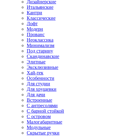
Дизайнерские
Итальянские
Кантри
Классические
Лофт
Модерн
Прованс
Неоклассика
Минимализм
Под старину
Скандинавские
Элитные
Эксклюзивные
Хай-тек
Особенности
Для студии
Для хрущевки
Для дачи
Встроенные
С антресолями
С барной стойкой
С островом
Малогабаритные
Модульные
Скрытые ручки