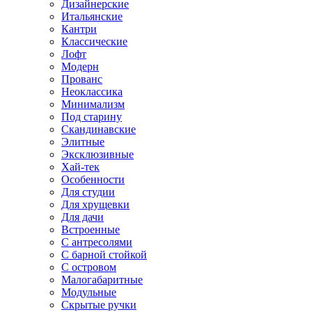
Дизайнерские
Итальянские
Кантри
Классические
Лофт
Модерн
Прованс
Неоклассика
Минимализм
Под старину
Скандинавские
Элитные
Эксклюзивные
Хай-тек
Особенности
Для студии
Для хрущевки
Для дачи
Встроенные
С антресолями
С барной стойкой
С островом
Малогабаритные
Модульные
Скрытые ручки