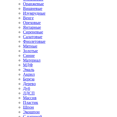
Оранжевые
Вишневые
Изумрудные
Венге
Ореховые
Янтарные
Сиреневые
Салатовые
Фиолетовые
Мятные
Золотые
Синие
Материал
МДФ
Эмаль
Акрил
Береза
Дерево
Дуб
ЛДСП
Массив
Пластик
Шпон
Экошпон
С патиной