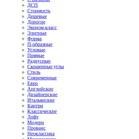
ДСП
Стоимость
Дешевые
Дорогие
Эконом-класс
Элитные
Форма
П-образные
Угловые
Прямые
Радиусные
Скошенные углы
Стиль
Современные
Евро
Английские
Дизайнерские
Итальянские
Кантри
Классические
Лофт
Модерн
Прованс
Неоклассика