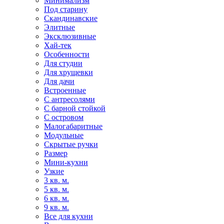
Минимализм
Под старину
Скандинавские
Элитные
Эксклюзивные
Хай-тек
Особенности
Для студии
Для хрущевки
Для дачи
Встроенные
С антресолями
С барной стойкой
С островом
Малогабаритные
Модульные
Скрытые ручки
Размер
Мини-кухни
Узкие
3 кв. м.
5 кв. м.
6 кв. м.
9 кв. м.
Все для кухни