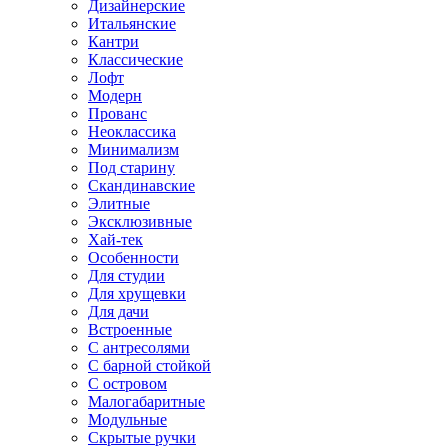
Дизайнерские
Итальянские
Кантри
Классические
Лофт
Модерн
Прованс
Неоклассика
Минимализм
Под старину
Скандинавские
Элитные
Эксклюзивные
Хай-тек
Особенности
Для студии
Для хрущевки
Для дачи
Встроенные
С антресолями
С барной стойкой
С островом
Малогабаритные
Модульные
Скрытые ручки