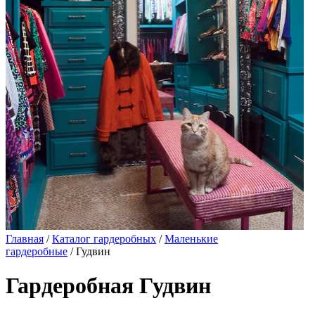
Главная
/
Каталог гардеробных
/
Маленькие
гардеробные
/ Гудвин
Гардеробная Гудвин