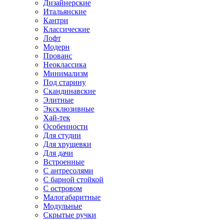
Дизайнерские
Итальянские
Кантри
Классические
Лофт
Модерн
Прованс
Неоклассика
Минимализм
Под старину
Скандинавские
Элитные
Эксклюзивные
Хай-тек
Особенности
Для студии
Для хрущевки
Для дачи
Встроенные
С антресолями
С барной стойкой
С островом
Малогабаритные
Модульные
Скрытые ручки