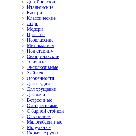
Дизайнерские
Итальянские
Кантри
Классические
Лофт
Модерн
Прованс
Неоклассика
Минимализм
Под старину
Скандинавские
Элитные
Эксклюзивные
Хай-тек
Особенности
Для студии
Для хрущевки
Для дачи
Встроенные
С антресолями
С барной стойкой
С островом
Малогабаритные
Модульные
Скрытые ручки