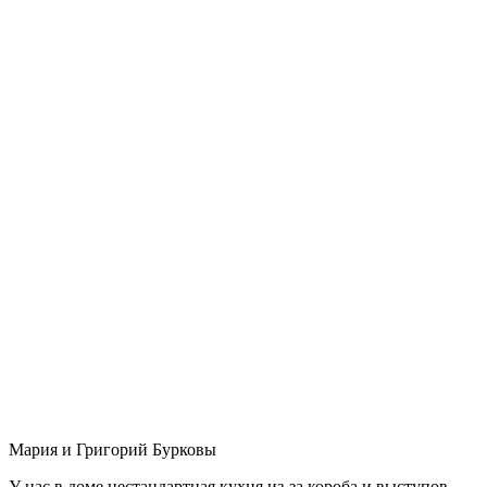
Мария и Григорий Бурковы
У нас в доме нестандартная кухня из-за короба и выступов,