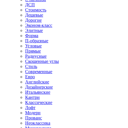
ДСП
Стоимость
Дешевые
Дорогие
Эконом-класс
Элитные
Форма
П-образные
Угловые
Прямые
Радиусные
Скошенные углы
Стиль
Современные
Евро
Английские
Дизайнерские
Итальянские
Кантри
Классические
Лофт
Модерн
Прованс
Неоклассика