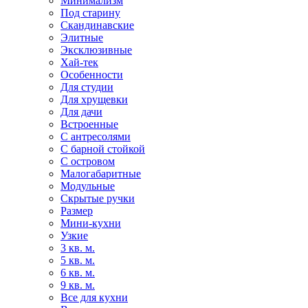
Минимализм
Под старину
Скандинавские
Элитные
Эксклюзивные
Хай-тек
Особенности
Для студии
Для хрущевки
Для дачи
Встроенные
С антресолями
С барной стойкой
С островом
Малогабаритные
Модульные
Скрытые ручки
Размер
Мини-кухни
Узкие
3 кв. м.
5 кв. м.
6 кв. м.
9 кв. м.
Все для кухни