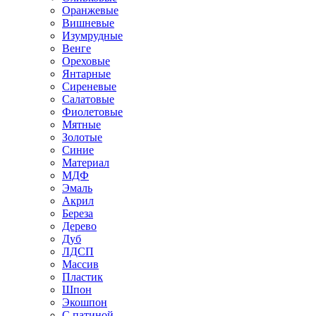
Оранжевые
Вишневые
Изумрудные
Венге
Ореховые
Янтарные
Сиреневые
Салатовые
Фиолетовые
Мятные
Золотые
Синие
Материал
МДФ
Эмаль
Акрил
Береза
Дерево
Дуб
ЛДСП
Массив
Пластик
Шпон
Экошпон
С патиной