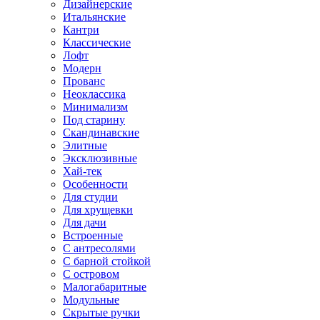
Дизайнерские
Итальянские
Кантри
Классические
Лофт
Модерн
Прованс
Неоклассика
Минимализм
Под старину
Скандинавские
Элитные
Эксклюзивные
Хай-тек
Особенности
Для студии
Для хрущевки
Для дачи
Встроенные
С антресолями
С барной стойкой
С островом
Малогабаритные
Модульные
Скрытые ручки