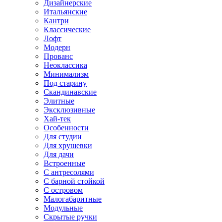
Дизайнерские
Итальянские
Кантри
Классические
Лофт
Модерн
Прованс
Неоклассика
Минимализм
Под старину
Скандинавские
Элитные
Эксклюзивные
Хай-тек
Особенности
Для студии
Для хрущевки
Для дачи
Встроенные
С антресолями
С барной стойкой
С островом
Малогабаритные
Модульные
Скрытые ручки