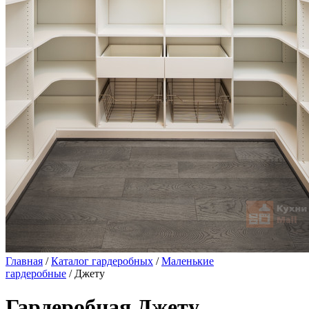
Главная
/
Каталог гардеробных
/
Маленькие
гардеробные
/ Джету
Гардеробная Джету