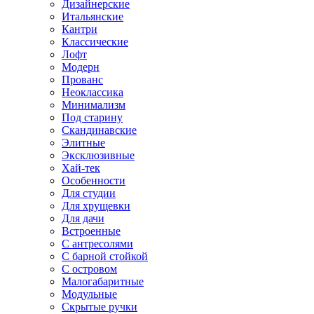
Дизайнерские
Итальянские
Кантри
Классические
Лофт
Модерн
Прованс
Неоклассика
Минимализм
Под старину
Скандинавские
Элитные
Эксклюзивные
Хай-тек
Особенности
Для студии
Для хрущевки
Для дачи
Встроенные
С антресолями
С барной стойкой
С островом
Малогабаритные
Модульные
Скрытые ручки