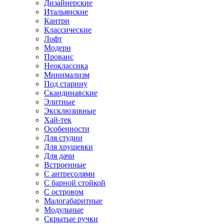
Дизайнерские
Итальянские
Кантри
Классические
Лофт
Модерн
Прованс
Неоклассика
Минимализм
Под старину
Скандинавские
Элитные
Эксклюзивные
Хай-тек
Особенности
Для студии
Для хрущевки
Для дачи
Встроенные
С антресолями
С барной стойкой
С островом
Малогабаритные
Модульные
Скрытые ручки