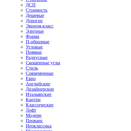
ДСП
Стоимость
Дешевые
Дорогие
Эконом-класс
Элитные
Форма
П-образные
Угловые
Прямые
Радиусные
Скошенные углы
Стиль
Современные
Евро
Английские
Дизайнерские
Итальянские
Кантри
Классические
Лофт
Модерн
Прованс
Неоклассика