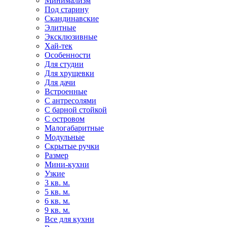
Минимализм
Под старину
Скандинавские
Элитные
Эксклюзивные
Хай-тек
Особенности
Для студии
Для хрущевки
Для дачи
Встроенные
С антресолями
С барной стойкой
С островом
Малогабаритные
Модульные
Скрытые ручки
Размер
Мини-кухни
Узкие
3 кв. м.
5 кв. м.
6 кв. м.
9 кв. м.
Все для кухни