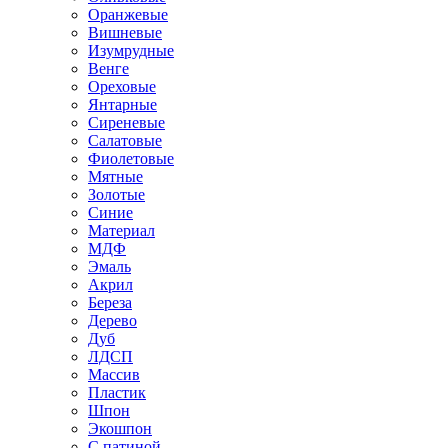
Оранжевые
Вишневые
Изумрудные
Венге
Ореховые
Янтарные
Сиреневые
Салатовые
Фиолетовые
Мятные
Золотые
Синие
Материал
МДФ
Эмаль
Акрил
Береза
Дерево
Дуб
ЛДСП
Массив
Пластик
Шпон
Экошпон
С патиной