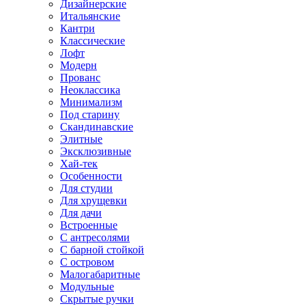
Дизайнерские
Итальянские
Кантри
Классические
Лофт
Модерн
Прованс
Неоклассика
Минимализм
Под старину
Скандинавские
Элитные
Эксклюзивные
Хай-тек
Особенности
Для студии
Для хрущевки
Для дачи
Встроенные
С антресолями
С барной стойкой
С островом
Малогабаритные
Модульные
Скрытые ручки